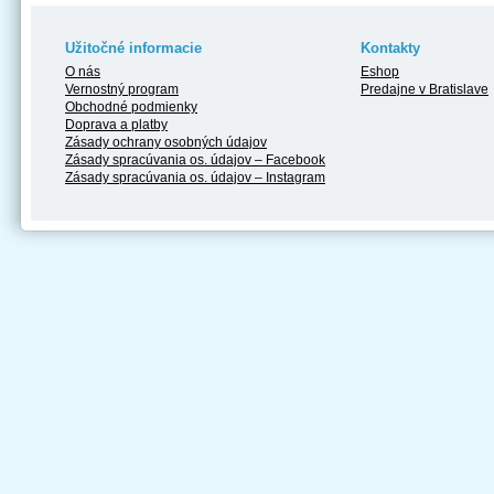
Užitočné informacie
Kontakty
O nás
Eshop
Vernostný program
Predajne v Bratislave
Obchodné podmienky
Doprava a platby
Zásady ochrany osobných údajov
Zásady spracúvania os. údajov – Facebook
Zásady spracúvania os. údajov – Instagram