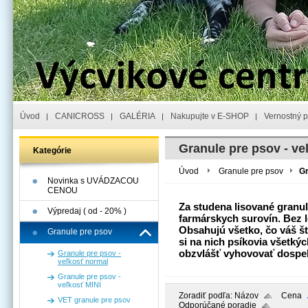
Úvod
CANICROSS
GALÉRIA
Nakupujte v E-SHOP
Vernostný 
Granule pre psov - v
Kategórie
Úvod
Granule pre psov
Gr
Novinka s UVÁDZACOU
CENOU
Za studena lisované granu
Výpredaj ( od - 20% )
farmárskych surovín. Bez 
Obsahujú všetko, čo váš š
Granule pre psov
si na nich psíkovia všetký
obzvlášť vyhovovať dospe
Granule pre psov -
veľkosť normal
Granule pre psov -
veľkosť MINI
Zoradiť podľa:
Názov
Cena
VET granule pre psov
Odporúčané poradie