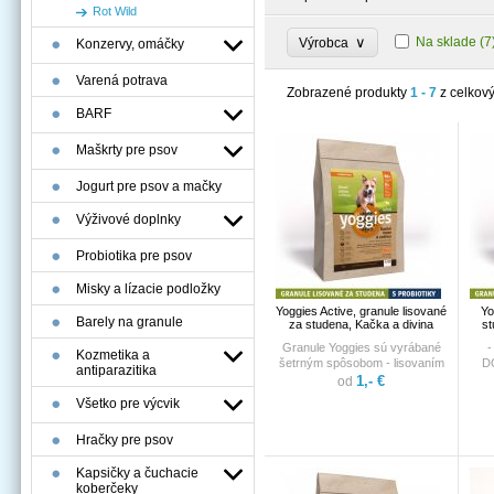
Rot Wild
∨
Na sklade
(7
Výrobca
Konzervy, omáčky
Varená potrava
Zobrazené produkty
1 - 7
z celkov
BARF
Maškrty pre psov
Jogurt pre psov a mačky
Výživové doplnky
Probiotika pre psov
Misky a lízacie podložky
Yoggies Active, granule lisované
Yo
Barely na granule
za studena, Kačka a divina
st
Granule Yoggies sú vyrábané
-
Kozmetika a
šetrným spôsobom - lisovaním
D
antiparazitika
za studena. Vďaka tomu si
V
1,- €
od
zachovávajú prirodzenú
chce
Všetko pre výcvik
mäsovú chuť a dôležité živiny.
a
Vyrobené sú iba z kvalitných
lis
Hračky pre psov
farmárskych surovín bez
jahň
obilnín, sóje a umelých prísad.
sú 
Obsahujú 86% kvalitného mäsa
k
Kapsičky a čuchacie
(pred sušením). Granule sú
koberčeky