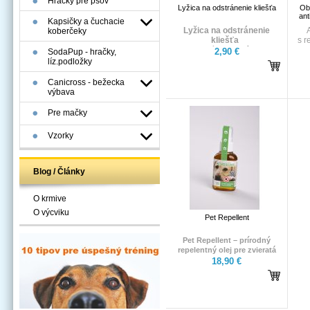
Hračky pre psov
Lyžica na odstránenie kliešťa
Ob
ant
Kapsičky a čuchacie
Lyžica na odstránenie
koberčeky
kliešťa
s r
Zdravotnícka pomôcka na
2,90 €
SodaPup - hračky,
odstránenie vyvinutého
líz.podložky
kliešťa bez infekčného rizika
s
z kože človeka a zvieraťa.
pa
Canicross - bežecka
sr
výbava
Pre mačky
Vzorky
Blog / Články
O krmive
O výcviku
Pet Repellent
Pet Repellent – prírodný
repelentný olej pre zvieratá
(hlavne psy) s ľahkou
18,90 €
aplikáciou vo forme spreju