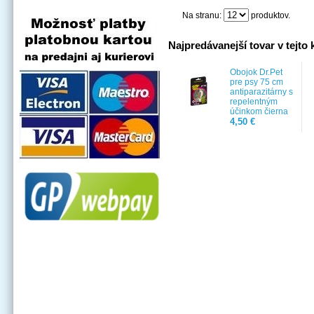
Na stranu:
produktov.
Najpredávanejší tovar v tejto 
Obojok Dr.Pet
pre psy 75 cm
antiparazitárny s
repelentným
účinkom čierna
4,50 €