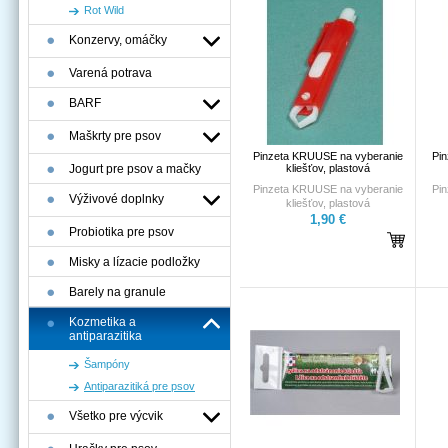
Rot Wild
Konzervy, omáčky
Varená potrava
BARF
Maškrty pre psov
Pinzeta KRUUSE na vyberanie
Pi
Jogurt pre psov a mačky
kliešťov, plastová
Pinzeta
KRUUSE
na vyberanie
Pi
Výživové doplnky
kliešťov, plastová
1,90 €
Probiotika pre psov
Misky a lízacie podložky
Barely na granule
Kozmetika a
antiparazitika
Šampóny
Antiparazitiká pre psov
Všetko pre výcvik