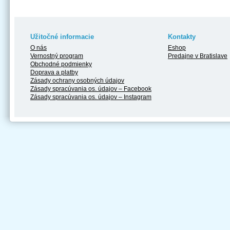
Užitočné informacie
Kontakty
O nás
Eshop
Vernostný program
Predajne v Bratislave
Obchodné podmienky
Doprava a platby
Zásady ochrany osobných údajov
Zásady spracúvania os. údajov – Facebook
Zásady spracúvania os. údajov – Instagram