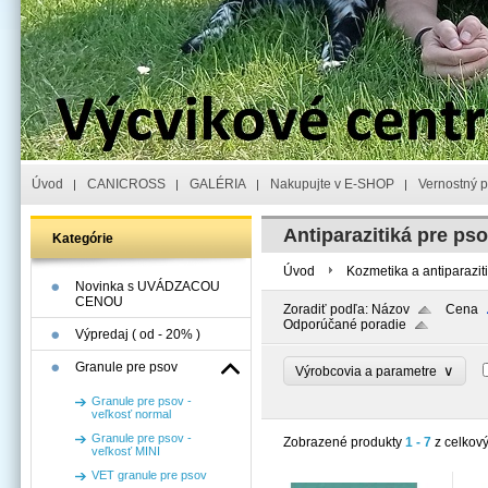
Úvod
CANICROSS
GALÉRIA
Nakupujte v E-SHOP
Vernostný 
Antiparazitiká pre ps
Kategórie
Úvod
Kozmetika a antiparazit
Novinka s UVÁDZACOU
CENOU
Zoradiť podľa:
Názov
Cena
Odporúčané poradie
Výpredaj ( od - 20% )
Granule pre psov
∨
Výrobcovia a parametre
Granule pre psov -
veľkosť normal
Granule pre psov -
Zobrazené produkty
1 - 7
z celkov
veľkosť MINI
VET granule pre psov