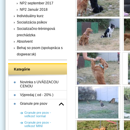
NP2 september 2017
NP2 Január 2018
Individuálny kurz
Socializácia psíkov
Socializačno-tréningová
prechádzka
Absolvent
Behaj so psom (spolupráca s
dogwear.sk)
Kategórie
Novinka s UVÁDZACOU
CENOU
Výpredaj ( od - 20% )
Granule pre psov
Granule pre psov -
veľkosť normal
Granule pre psov -
veľkosť MINI