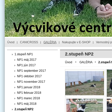
Úvod
CANICROSS
GALÉRIA
Nakupujte v E-SHOP
Vernostný 
2.stupeň NP2
1.stupeň NP1
NP1 máj 2017
Úvod
GALÉRIA
2.stupeň
NP1 jún 2017
NP1 september 2017
NP1 oktober 2017
NP1 november 2017
NP1 januar 2018
NP1 februar 2018
NP1 marec 2018
NP1 máj 2018
2.stupeň NP2