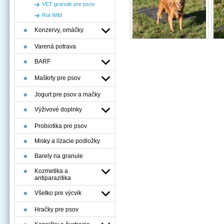
VET granule pre psov
Rot Wild
Konzervy, omáčky
Varená potrava
BARF
Maškrty pre psov
Jogurt pre psov a mačky
Výživové doplnky
Probiotika pre psov
Misky a lízacie podložky
Barely na granule
Kozmetika a
antiparazitika
Všetko pre výcvik
Hračky pre psov