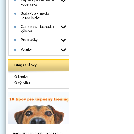
Kapsičky a čuchacie
koberčeky
SodaPup - hračky,
líz.podložky
Canicross - bežecka
výbava
Pre mačky
Vzorky
Blog / Články
O krmive
O výcviku