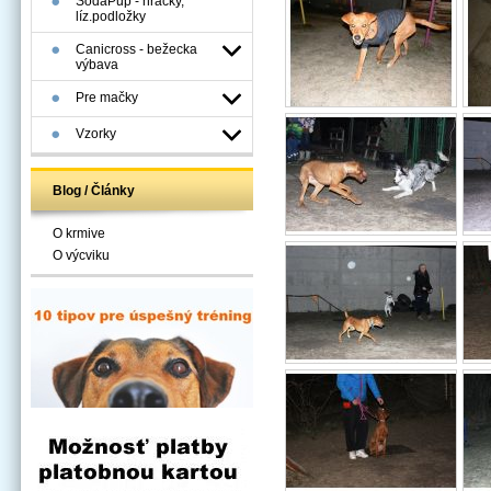
SodaPup - hračky,
líz.podložky
Canicross - bežecka
výbava
Pre mačky
Vzorky
Blog / Články
O krmive
O výcviku