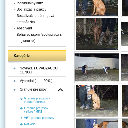
Individuálny kurz
Socializácia psíkov
Socializačno-tréningová
prechádzka
Absolvent
Behaj so psom (spolupráca s
dogwear.sk)
Kategórie
Novinka s UVÁDZACOU
CENOU
Výpredaj ( od - 20% )
Granule pre psov
Granule pre psov -
veľkosť normal
Granule pre psov -
veľkosť MINI
VET granule pre psov
Rot Wild