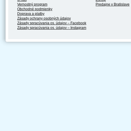
Vernostný program
Predajne v Bratislave
Obchodné podmienky
Doprava a platby
Zásady ochrany osobných údajov
Zásady spracúvania os. údajov – Facebook
Zásady spracúvania os. údajov – Instagram