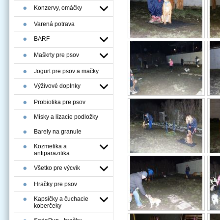
Konzervy, omáčky
Varená potrava
BARF
Maškrty pre psov
Jogurt pre psov a mačky
Výživové doplnky
Probiotika pre psov
Misky a lízacie podložky
Barely na granule
Kozmetika a
antiparazitika
Všetko pre výcvik
Hračky pre psov
Kapsičky a čuchacie
koberčeky