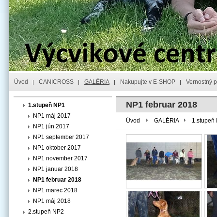
Úvod
CANICROSS
GALÉRIA
Nakupujte v E-SHOP
Vernostný 
NP1 februar 2018
1.stupeň NP1
NP1 máj 2017
Úvod
GALÉRIA
1.stupeň
NP1 jún 2017
NP1 september 2017
NP1 oktober 2017
NP1 november 2017
NP1 januar 2018
NP1 februar 2018
NP1 marec 2018
NP1 máj 2018
2.stupeň NP2