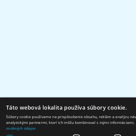
Táto webová lokalita používa súbory cookie.
Súbory cookie používame na prispôsobenie obsahu, reklám a analýzu návš
analytickými partnermi, ktorí ich môžu kombinovať s inými informáciami, k
osobných údajov