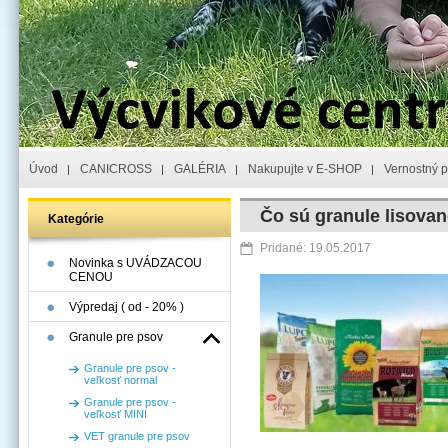
Úvod
CANICROSS
GALÉRIA
Nakupujte v E-SHOP
Vernostný 
Čo sú granule lisovan
Kategórie
Pridané: 19.05.2017
Novinka s UVÁDZACOU
CENOU
Výpredaj ( od - 20% )
Granule pre psov
Granule pre psov -
veľkosť normal
Granule pre psov -
veľkosť MINI
VET granule pre psov