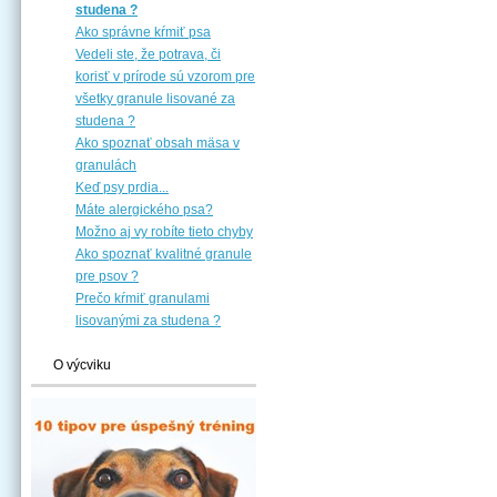
studena ?
Ako správne kŕmiť psa
Vedeli ste, že potrava, či
korisť v prírode sú vzorom pre
všetky granule lisované za
studena ?
Ako spoznať obsah mäsa v
granulách
Keď psy prdia...
Máte alergického psa?
Možno aj vy robíte tieto chyby
Ako spoznať kvalitné granule
pre psov ?
Prečo kŕmiť granulami
lisovanými za studena ?
O výcviku