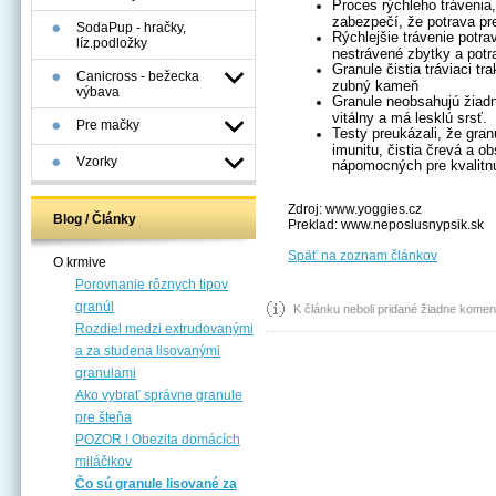
Proces rýchleho trávenia
zabezpečí, že potrava pr
SodaPup - hračky,
Rýchlejšie trávenie potra
líz.podložky
nestrávené zbytky a potr
Granule čistia tráviaci tr
Canicross - bežecka
zubný kameň
výbava
Granule neobsahujú žiadn
vitálny a má lesklú srsť.
Pre mačky
Testy preukázali, že gran
imunitu, čistia črevá a o
Vzorky
nápomocných pre kvalitnú 
Zdroj: www.yoggies.cz
Blog / Články
Preklad: www.neposlusnypsik.sk
Späť na zoznam článkov
O krmive
Porovnanie rôznych tipov
granúl
K článku neboli pridané žiadne komen
Rozdiel medzi extrudovanými
a za studena lisovanými
granulami
Ako vybrať správne granule
pre šteňa
POZOR ! Obezita domácích
miláčikov
Čo sú granule lisované za