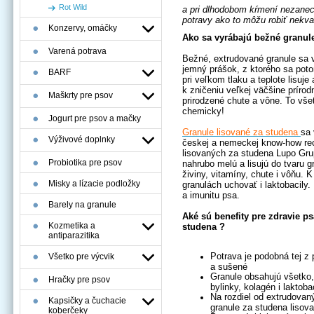
Rot Wild
a pri dlhodobom kŕmení nezanec
potravy ako to môžu robiť nekva
Konzervy, omáčky
Ako sa vyrábajú bežné granule
Varená potrava
Bežné, extrudované granule sa v
jemný prášok, z ktorého sa pot
BARF
pri veľkom tlaku a teplote lisuj
k zničeniu veľkej väčšine príro
Maškrty pre psov
prirodzené chute a vône. To vše
chemicky!
Jogurt pre psov a mačky
Granule lisované za studena
sa 
Výživové doplnky
českej a nemeckej know-how rec
lisovaných za studena Lupo Grup
Probiotika pre psov
nahrubo melú a lisujú do tvaru 
živiny, vitamíny, chute i vôňu. 
Misky a lízacie podložky
granulách uchovať i laktobacily.
a imunitu psa.
Barely na granule
Aké sú benefity pre zdravie p
Kozmetika a
studena ?
antiparazitika
Potrava je podobná tej z 
Všetko pre výcvik
a sušené
Granule obsahujú všetko,
Hračky pre psov
bylinky, kolagén i laktob
Na rozdiel od extrudovan
Kapsičky a čuchacie
granule za studena lisov
koberčeky