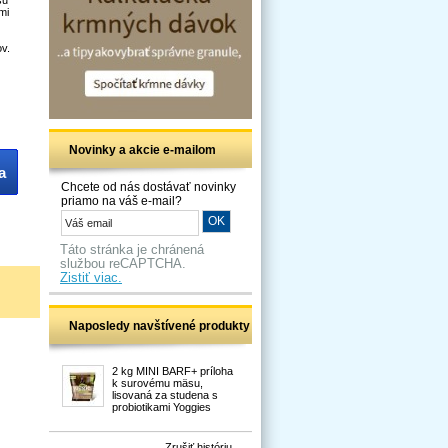
mi
ov.
Novinky a akcie e-mailom
a
Chcete od nás dostávať novinky
priamo na váš e-mail?
Táto stránka je chránená
službou reCAPTCHA.
Zistiť viac.
Naposledy navštívené produkty
2 kg MINI BARF+ príloha
k surovému mäsu,
lisovaná za studena s
probiotikami Yoggies
Zrušiť históriu