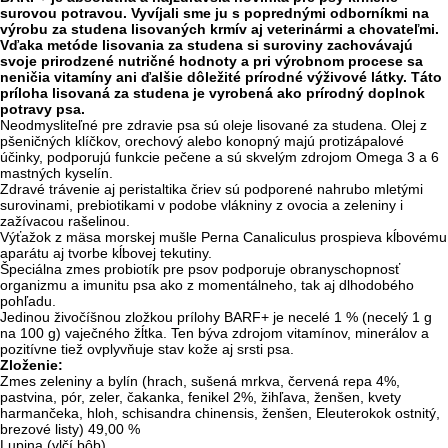
surovou potravou. Vyvíjali sme ju s poprednými odborníkmi na
výrobu za studena lisovaných krmív aj veterinármi a chovateľmi.
Vďaka metóde lisovania za studena si suroviny zachovávajú
svoje prirodzené nutričné hodnoty a pri výrobnom procese sa
neničia vitamíny ani ďalšie dôležité prírodné výživové látky. Táto
príloha lisovaná za studena je vyrobená ako prírodný doplnok
potravy psa.
Neodmysliteľné pre zdravie psa sú oleje lisované za studena. Olej z
pšeničných klíčkov, orechový alebo konopný majú protizápalové
účinky, podporujú funkcie pečene a sú skvelým zdrojom Omega 3 a 6
mastných kyselín.
Zdravé trávenie aj peristaltika čriev sú podporené nahrubo mletými
surovinami, prebiotikami v podobe vlákniny z ovocia a zeleniny i
zažívacou rašelinou.
Výťažok z mäsa morskej mušle Perna Canaliculus prospieva kĺbovému
aparátu aj tvorbe kĺbovej tekutiny.
Špeciálna zmes probiotík pre psov podporuje obranyschopnosť
organizmu a imunitu psa ako z momentálneho, tak aj dlhodobého
pohľadu.
Jedinou živočíšnou zložkou prílohy BARF+ je necelé 1 % (necelý 1 g
na 100 g) vaječného žĺtka. Ten býva zdrojom vitamínov, minerálov a
pozitívne tiež ovplyvňuje stav kože aj srsti psa.
Zloženie:
Zmes zeleniny a bylín (hrach, sušená mrkva, červená repa 4%,
pastvina, pór, zeler, čakanka, fenikel 2%, žihľava, ženšen, kvety
harmančeka, hloh, schisandra chinensis, ženšen, Eleuterokok ostnitý,
brezové listy) 49,00 %
Lupina (vlčí bôb)