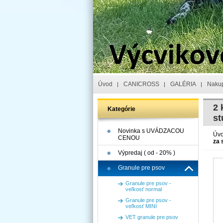
Úvod
CANICROSS
GALÉRIA
Nakup
2 
Kategórie
st
Novinka s UVÁDZACOU
Úv
CENOU
za 
Výpredaj ( od - 20% )
Granule pre psov
Granule pre psov -
veľkosť normal
Granule pre psov -
veľkosť MINI
VET granule pre psov