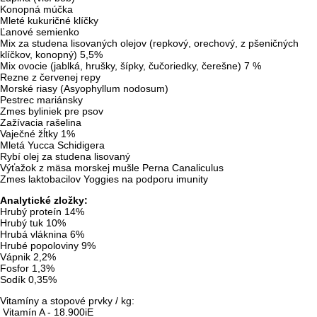
Konopná múčka
Mleté kukuričné klíčky
Ľanové semienko
Mix za studena lisovaných olejov (repkový, orechový, z pšeničných
klíčkov, konopný) 5,5%
Mix ovocie (jablká, hrušky, šípky, čučoriedky, čerešne) 7 %
Rezne z červenej repy
Morské riasy (Asyophyllum nodosum)
Pestrec mariánsky
Zmes byliniek pre psov
Zažívacia rašelina
Vaječné žĺtky 1%
Mletá Yucca Schidigera
Rybí olej za studena lisovaný
Výťažok z mäsa morskej mušle Perna Canaliculus
Zmes laktobacilov Yoggies na podporu imunity
Analytické zložky:
Hrubý proteín 14%
Hrubý tuk 10%
Hrubá vláknina 6%
Hrubé popoloviny 9%
Vápnik 2,2%
Fosfor 1,3%
Sodík 0,35%
Vitamíny a stopové prvky / kg:
Vitamín A - 18.900iE