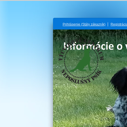
Prihlásenie
(Stály zákazník)
Registrác