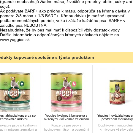
(granule neobsahujú žiadne mäso, živočíšne proteíny, obilie, cukry ani
sóju).
Ak podávate BARF+ ako prílohu k mäsu, odporúča sa kŕmna dávka v
pomere 2/3 mäsa + 1/3 BARF+. Kŕmnu dávku je možné upravovať
podľa momentálnych potrieb, veku i záťaže každého psa. BARF+ v
žalúdku psa NEBOBTNÁ.
Nezabudnite, že by pes mal mať k dispozícii vždy dostatok vody.
Ďalšie informácie o odporúčaných kŕmnych dávkach nájdete na
www.yoggies.sk
odukty kupované spoločne s týmto produktom
ies jahňacia konzerva so
Yoggies hydinová konzerva s
Yoggies hovädzia konze
zemiakmi a mrkvou
ovsenými vločkami a zeleninou
pestrecom mariánsk
rva pre psov s kvalitným
Konzerva pre psov s
Doplnkové, monoproteí
ňacím mäsom, zemiakmi a
hydinovým mäsom a ovsenými
krmivo pre všetky vek