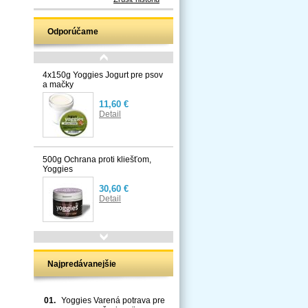
Odporúčame
4x150g Yoggies Jogurt pre psov
a mačky
11,60 €
Detail
500g Ochrana proti kliešťom,
Yoggies
30,60 €
Detail
Najpredávanejšie
01.
Yoggies Varená potrava pre