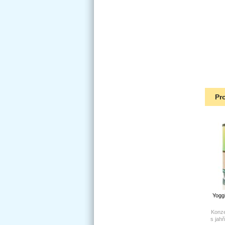
Pr
Yogg
Konze
s jah