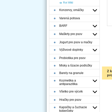
Rot Wild
Konzervy, omáčky
Varená potrava
BARF
Maškrty pre psov
Jogurt pre psov a mačky
Výživové doplnky
Probiotika pre psov
Misky a lízacie podložky
2 
Barely na granule
pr
Kozmetika a
antiparazitika
Všetko pre výcvik
Hračky pre psov
Kapsičky a čuchacie
koberčeky