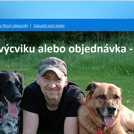
ia
(Nový zákazník)
Zabudol som heslo