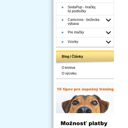
SodaPup - hračky,
líz.podložky
Canicross - bežecka
výbava
Pre mačky
Vzorky
Blog / Články
O krmive
O výcviku