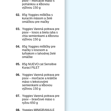
psov – morčacie mäso s
pohánkou a kĺbovou
výživou 150 g
02.
85g Yoggies mištička s
kuracím mäsom a želé
omáčkou pre mačky
03.
Yoggies Varená potrava pre
psov – losos a biela ryba s
chia semienkami a kĺbovou
výživou 150 g
04.
85g Yoggies mištičky pre
mačky s lososom a
tuňiakom v lahodnej želé
omáčke
05.
85g NUEVO cat Sensitive
Kurací FILET
06.
Yoggies Varená potrava pre
psov – morčacie a králičie
mäso s tekvicovými
semienkami a kĺbovou
výživou 150 g
07.
Yoggies Varená potrava pre
psov – bravčové mäso s
ryžou 650 g
08.
Yoggies MINIGRANULE