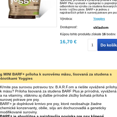
BARF Plus vyvinutá v spolupráci s popredný
odborníkmi na výrobu za studena lisovaných
krmív i výživu psov. BARF+ je jednou z
najzdravších príloh k surovej potrave pre ps
Výrobca:
Yoggies
Dostupnosť:
skladom
Kúpou tohto produktu získate
16
bodov.
16,70 €
Do košík
kg MINI BARF+ príloha k surovému mäsu, lisovaná za studena s
obiotikami Yoggies
Kŕmite psa surovou potravou tzv. B.A.R.F.om a riešite vyvážené prílohy
k mäsu? Príloha lisovaná za studena BARF Plus je prírodná, vyvážená
a na vitamíny, vlákninu aj ďalšie prírodné zložky bohatá príloha k
surovej potrave pre psy.
BARF+ je doplnkové krmivo pre psy, ktoré neobsahuje žiadne
chemické konzervanty, obilie, sóju ani dochucovadlá a geneticky
modifikované suroviny.
BARF+ je absolútna a najzdravšia novinka pre psy kŕmené