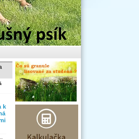
a
á
a k
ná
mi
su