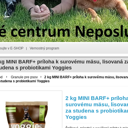
ujte v E-SHOP
Vernostný program
kg MINI BARF+ príloha k surovému mäsu, lisovaná z
udena s probiotikami Yoggies
od
Granule pre psov
2 kg MINI BARF+ príloha k surovému mäsu, lisovan
studena s probiotikami Yoggies
2 kg MINI BARF+ príloh
surovému mäsu, lisova
za studena s probiotika
Yoggies
Špičková, prírodná a vyvážená príloha k mä