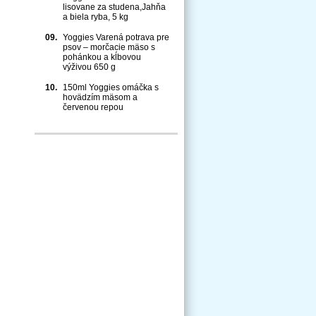
lisovane za studena,Jahňa
a biela ryba, 5 kg
09.
Yoggies Varená potrava pre
psov – morčacie mäso s
pohánkou a kĺbovou
výživou 650 g
10.
150ml Yoggies omáčka s
hovädzím mäsom a
červenou repou