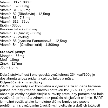
Vitamín D3 - 1.890iE
Vitamín E – 360mg
Vitamín B1 - 6,3 mg
Vitamín B2 (Riboflavín) - 12,5mg
Vitamín B6 - 7,6 mg
Vitamín B12 - 76μg
Biotín - 380μg
Kyselina listová - 0,6 mg
Vitamín B3 (Niacin) - 38mg
Vitamín C - 250mg
Vitamín B5 (kyselina Pantoténová – 12,5mg
Vitamín B4 - (Cholínchlorid) - 1.800mg
Stopové prvky:
Mangán - 86mg
Meď - 18mg
Zinok - 117mg
Jód - 2,8mg
Dobrá stráviteľnosť i energetická využiteľnosť 234 kcal/100g je
dosiahnutá aj bez pridania cukrov, tukov a mäsa.
Odporúčané kŕmne dávky:
BARF+ je vyvinutý ako kompletná a vyvážená za studena lisovaná
príloha pre psy kŕmené surovou potravou tzv. „B.A.R.F.“, ktorá
obsahuje všetky najdôležitejšie suroviny preto, aby potrava psa bola
vyvážená, prírodná a zdravá bez použitia akejkoľvek chémie. BARF+
je možné využiť aj ako kompletné diétne krmivo pre psov s
problémami s využívaním živočíšnych bielkovín a ďalších ťažkostí