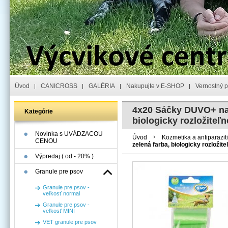
Úvod
CANICROSS
GALÉRIA
Nakupujte v E-SHOP
Vernostný 
4x20 Sáčky DUVO+ na z
Kategórie
biologicky rozložiteľ
Novinka s UVÁDZACOU
Úvod
Kozmetika a antiparazit
CENOU
zelená farba, biologicky rozložit
Výpredaj ( od - 20% )
Granule pre psov
Granule pre psov -
veľkosť normal
Granule pre psov -
veľkosť MINI
VET granule pre psov