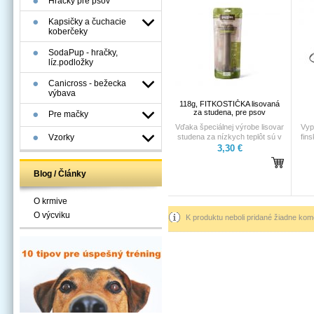
Hračky pre psov
Kapsičky a čuchacie
koberčeky
SodaPup - hračky,
líz.podložky
Canicross - bežecka
výbava
118g, FITKOSTIČKA lisovaná
za studena, pre psov
Pre mačky
Vďaka špeciálnej výrobe lisovania za
Vyp
Vzorky
studena za nízkych teplôt sú v
fin
maškrte Fit kostička
a p
3,30 €
zachované dôležité vitamíny,
enzýmy a zdraviu prospešné
Blog / Články
látky.
O krmive
O výcviku
K produktu neboli pridané žiadne kom