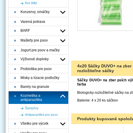
Rot Wild
Konzervy, omáčky
Varená potrava
BARF
Maškrty pre psov
Jogurt pre psov a mačky
Výživové doplnky
4x20 Sáčky DUVO+ na zber p
Probiotika pre psov
rozložiteľne sáčky
Misky a lízacie podložky
Sáčky DUVO+ na zber psích výka
farba
Barely na granule
Biologicky rozložiteľné sáčky na zb
Kozmetika a
antiparazitika
Balenie: 4 x 20 ks sáčkov
Šampóny
Antiparazitiká pre psov
Produkty kupované spoloč
Všetko pre výcvik