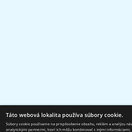
Táto webová lokalita používa súbory cookie.
Súbory cookie používame na prispôsobenie obsahu, reklám a analýzu návš
analytickými partnermi, ktorí ich môžu kombinovať s inými informáciami, k