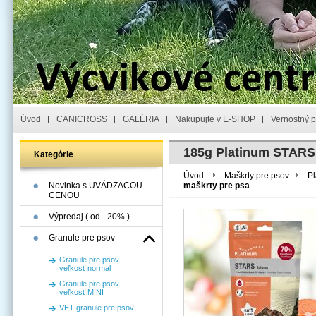
Úvod
CANICROSS
GALÉRIA
Nakupujte v E-SHOP
Vernostný 
185g Platinum STARS
Kategórie
Úvod
Maškrty pre psov
Pl
Novinka s UVÁDZACOU
maškrty pre psa
CENOU
Výpredaj ( od - 20% )
Granule pre psov
Granule pre psov -
veľkosť normal
Granule pre psov -
veľkosť MINI
VET granule pre psov