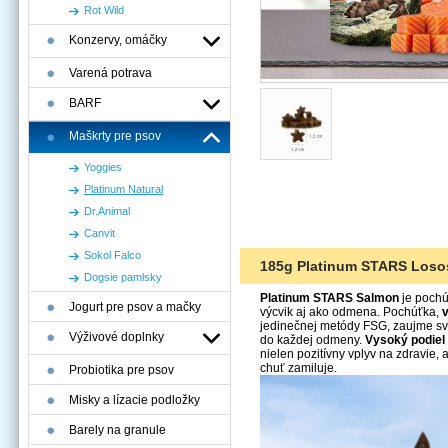
Rot Wild
Konzervy, omáčky
Varená potrava
BARF
Maškrty pre psov
Yoggies
Platinum Natural
Dr.Animal
Canvit
Sokol Falco
185g Platinum STARS Loso
Dogsie pamlsky
Platinum STARS Salmon
je pochú
Jogurt pre psov a mačky
výcvik aj ako odmena. Pochúťka,
jedinečnej metódy FSG, zaujme sv
Výživové doplnky
do každej odmeny.
Vysoký podiel
nielen pozitívny vplyv na zdravie, a
chuť zamiluje.
Probiotika pre psov
Misky a lízacie podložky
Barely na granule