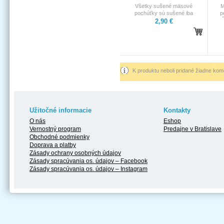
Všetky sušené mäsové
M
pochúťky sú sušené iba
p
horúcim vzduchom bez
Č
2,90 €
pridaných látok, nie je použitá
nad
žiadna chémia. Na sušenie sa
voňa
používa moderná technológia
ideá
na uchovanie veľkého
spe
množstva vitamínov.
K produktu neboli pridané žiadne kom
Užitočné informacie
Kontakty
O nás
Eshop
Vernostný program
Predajne v Bratislave
Obchodné podmienky
Doprava a platby
Zásady ochrany osobných údajov
Zásady spracúvania os. údajov – Facebook
Zásady spracúvania os. údajov – Instagram