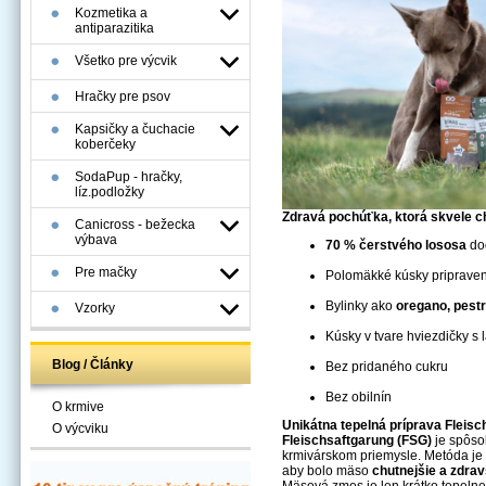
Kozmetika a
antiparazitika
Všetko pre výcvik
Hračky pre psov
Kapsičky a čuchacie
koberčeky
SodaPup - hračky,
líz.podložky
Zdravá pochúťka, ktorá skvele c
Canicross - bežecka
výbava
70 % čerstvého lososa
do
Pre mačky
Polomäkké kúsky priprav
Bylinky ako
oregano, pest
Vzorky
Kúsky v tvare hviezdičky 
Blog / Články
Bez pridaného cukru
Bez obilnín
O krmive
Unikátna tepelná príprava Fleis
O výcviku
Fleischsaftgarung (FSG)
je spôsob
krmivárskom priemysle. Metóda je 
aby bolo mäso
chutnejšie a zdrav