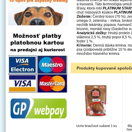
Mäsová zmes je len krátko tepeln
a lisovaná. Táto technológia umo
šťavy, ktorá robí
PLATINUM STAR
chuť mäsových kúskov
PLATINUM
Zloženie:
Čerstvý losos (70 %), zem
omega-3, zelenina – mrkva, brokolic
nechtík lekársky, púpava, harman
brusníc, morské riasy (čiastočne 
Analytické zložky:
Hrubý proteín (
vláknina 2,5 %, hrubý popol 8,5 %,
fosfor 1 %.
Kŕmenie:
Denná dávka krmiva: ma
psa (zodpovedá približne 10 % den
množstvo hlavného krmiva.
Produkty kupované spoloč
Ucho bravčové sušené 1 ks
85
hov