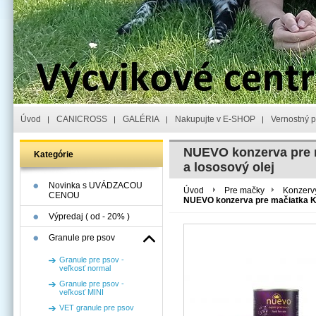
Úvod
CANICROSS
GALÉRIA
Nakupujte v E-SHOP
Vernostný 
NUEVO konzerva pre m
Kategórie
a lososový olej
Novinka s UVÁDZACOU
Úvod
Pre mačky
Konzervy
CENOU
NUEVO konzerva pre mačiatka Ki
Výpredaj ( od - 20% )
Granule pre psov
Granule pre psov -
veľkosť normal
Granule pre psov -
veľkosť MINI
VET granule pre psov