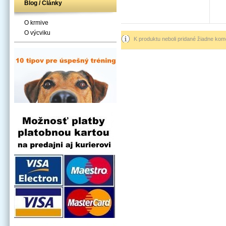
Blog / Články
O krmive
O výcviku
K produktu neboli pridané žiadne kom