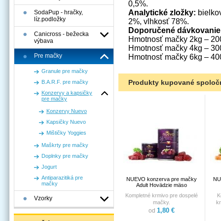
0,5%.
Analytické zložky:
bielko
SodaPup - hračky,
líz.podložky
2%, vlhkosť 78%.
Doporučené dávkovanie
Canicross - bežecka
Hmotnosť mačky 2kg – 20
výbava
Hmotnosť mačky 4kg – 30
Pre mačky
Hmotnosť mačky 6kg – 40
Granule pre mačky
Produkty kupované spoloč
B.A.R.F. pre mačky
Konzervy a kapsičky
pre mačky
Konzervy Nuevo
Kapsičky Nuevo
Mištičky Yoggies
Maškrty pre mačky
Doplnky pre mačky
Jogurt
Antiparazitiká pre
NUEVO konzerva pre mačky
NU
mačky
Adult Hovädzie mäso
Kompletné krmivo pre dospelé
K
Vzorky
mačky.
k
1,80 €
od