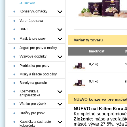
Rot Wild
Konzervy, omáčky
Varená potrava
BARF
Maškrty pre psov
Varianty tovaru
Jogurt pre psov a mačky
hmotnosť
D
Výživové doplnky
0,2 kg
s
Probiotika pre psov
Misky a lízacie podložky
0,4 kg
s
Barely na granule
Kozmetika a
antiparazitika
NUEVO konzerva pre mačiatk
Všetko pre výcvik
NUEVO cat Kitten Kura 4
Hračky pre psov
Kompletné superprémiové 
Zloženie:
mäso a vedľajši
Kapsičky a čuchacie
mäso), vývar 27,5%, ryža 2
koberčeky