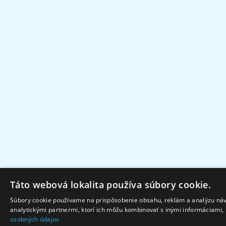
Táto webová lokalita používa súbory cookie.
Súbory cookie používame na prispôsobenie obsahu, reklám a analýzu návš
analytickými partnermi, ktorí ich môžu kombinovať s inými informáciami, k
osobných údajov